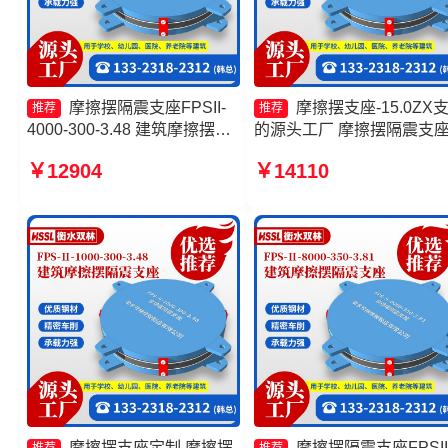
摩擦摆隔震支座FPSII-
摩擦摆支座-15.0ZX
推荐
推荐
4000-300-3.48 建筑摩擦摆隔
的源头工厂 摩擦摆隔震支
隔震支座一个多少钱 摩擦摆球
FPSII-1000-400-4.11源头
￥12904
￥14110
型减隔震支座 摩擦摆隔震支座
厂 摩擦摆隔震支座报价 摩
FBD生产厂家
摆隔震支座FPSII-8000-350
3.81生产厂家
摩擦摆支座定制 摩擦摆
摩擦摆隔震支座FPSII