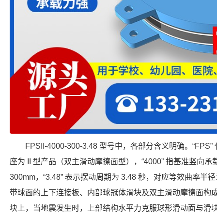
FPSII-4000-300-3.48 型号中，各部分含义明确。“FP
座为 II 型产品（双主滑动摩擦面型），“4000” 指基准竖向承载力
300mm，“3.48” 表示摆动周期为 3.48 秒，对应等效曲率半
带球面的上下连接板、内部球冠体滑块及双主滑动摩擦面构
块上，当地震发生时，上部结构水平力克服球形滑动面与滑