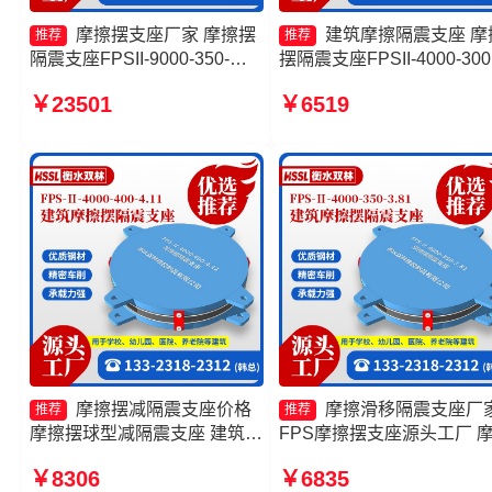
摩擦摆支座厂家 摩擦摆
建筑摩擦隔震支座 摩
推荐
推荐
隔震支座FPSII-9000-350-
摆隔震支座FPSII-4000-300
3.81源头工厂 摩擦摆支座
3.48源头工厂 摩擦摆隔震
￥23501
￥6519
JZQZ-15000生产厂家 摩擦滑
FBD源头工厂 建筑减隔震
移隔震支座生产厂家
擦摆支座生产厂家
摩擦摆减隔震支座价格
摩擦滑移隔震支座厂
推荐
推荐
摩擦摆球型减隔震支座 建筑摩
FPS摩擦摆支座源头工厂 
擦隔震支座价格 摩擦摆隔震支
摆支座定制 摩擦复摆隔震
￥8306
￥6835
座FPSII-5000-400-4.11
厂家