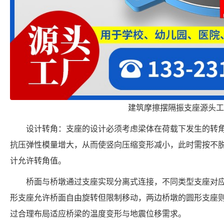
建筑摩擦摆隔振支座源头工
设计转角：支座的设计必须考虑梁体在荷载下发生的转
抗压弹性模量增大，从而使竖向压缩变形减小，此时需按不
计允许转角值。
桥面与桥墩通过支座实现分离式连接，不同类型支座对
形支座允许桥面自由旋转但限制移动，两边桥墩的圆形支座
过合理布局适应桥梁的温度变形与地震位移需求。