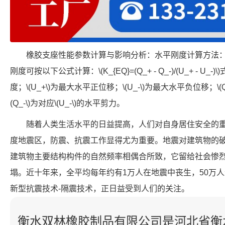
橡胶支座性能参数计算与影响分析：水平刚度计算方法
刚度可按以下公式计算：\(K_{EQ}=(Q_+ - Q_-)/(U_+ - U_-
度；\(U_+\)为最大水平正位移；\(U_-\)为最大水平负位移；\(Q
(Q_-\)为对应\(U_-\)的水平剪力。
随着人类生活水平的日益提高，人们对自身居住安全的
度地震区，防震、抗震工作显得尤为重要。地震对建筑物的
建筑物主要结构构件的自然频率相偶合所致，它留给社会惨
塌。近十年来，全平均每年约有1万人在地震中丧生，50万
新型抗震技术-隔震技术，正日益受到人们的关注。
衡水双林橡胶制品有限公司是河北省衡