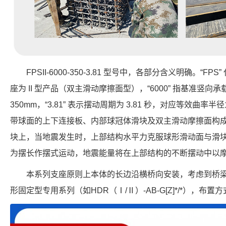
FPSII-6000-350-3.81 型号中，各部分含义明确。“FP
座为 II 型产品（双主滑动摩擦面型），“6000” 指基准竖向承载力
350mm，“3.81” 表示摆动周期为 3.81 秒，对应等效曲率半
带球面的上下连接板、内部球冠体滑块及双主滑动摩擦面构
块上，当地震发生时，上部结构水平力克服球形滑动面与滑
为摆长作摆式运动，地震能量将在上部结构的不断摆动中以
本系列支座原则上本体的长边沿横桥向安装，考虑到桥
形固定型专用系列（如HDR（Ⅰ/Ⅱ）-AB-G[Z]*/*），