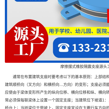
摩擦摆式橡胶隔震支座源头
逋常在布置建筑支座时要考虑以下的基本原则：上部结
建筑顺桥向（叉方向）和横桥向…方向）的变形；支座必须
应使由于梁体变形所产生的纵向位移、横向位移和纵、横向
常必须保每联梁体上设置一个固定支座；当建筑位下坡道1：
桥台上；当挢梁位于甲坡上，固定支座宜设在卞要行车方向