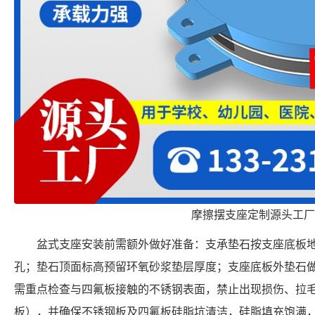
摩擦摆支座定制源头工厂
盆式支座安装前需额外做好准备：支承垫石按支座底板
孔；垫石顶面标高预留环氧砂浆垫层厚度；支座底板外垫石
需重点检查与四氟板接触的不锈钢表面，禁止出现损伤、拉
板），并确保不锈钢板及四氟板硅脂坑清洁，硅脂填充饱满