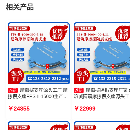
相关产品
摩擦摆支座源头工厂 摩
摩擦摆隔振支座厂家 
推荐
推荐
擦摆支座FPS-II-15000生产厂
筑减隔震摩擦摆支座源头工
家 摩擦摆隔震支座FPSII-
摩擦摆隔震支座多少钱 摩
￥24855
￥22999
7000-400-4.11源头工厂 FPS
隔振支座厂家
支座