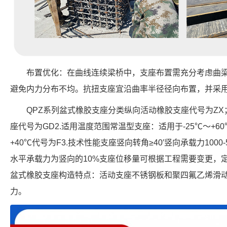
布置优化：在曲线连续梁桥中，支座布置需充分考虑曲
避免内力分布不均。抗扭支座宜沿曲率半径径向布置，并采
QPZ系列盆式橡胶支座分类纵向活动橡胶支座代号为ZX
座代号为GD2.适用温度范围常温型支座：适用于-25℃～+6
+40℃代号为F3.技术性能支座竖向转角≥40′竖向承载力1000
水平承载力为竖向的10%支座位移量可根据工程需要变更，定
盆式橡胶支座构造特点：活动支座不锈钢板和聚四氟乙烯滑
力。