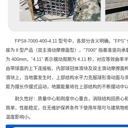
FPSII-7000-400-4.11 型号中，各部分含义明确。"FP
座为 II 型产品（双主滑动摩擦面型），"7000" 指基准竖向承载力
为 400mm，"4.11" 表示摆动周期为 4.11 秒，对应等效曲
由带球面的上下连接板、内部球冠体滑块及双主滑动摩擦面
滑块上，当地震发生时，上部结构水平力克服球形滑动面与
距为摆长作摆式运动，地震能量将在上部结构的不断摆动中
耐久性好：质量中心和刚度中心重合，消除结构因质心
简单，性能稳定，在无维护保养条件下使用年限可与建筑物
温度影响小。