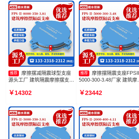
摆减隔震球形支座生产厂家
摩擦摆减隔震球型支座
摩擦摆隔震支座FPSII
推荐
推荐
源头工厂 建筑隔震摩擦摆支座
5000-300-3.48厂家 建筑摩
生产厂家 摩擦摆支座定制源头
隔震支座生产厂家一套生产
￥14302
￥23442
工厂 建筑摩擦摆隔振支座生产
家 摩擦摆隔震支座FPSII-
厂家
2000-400-4.11厂家 摩擦摆
橡胶隔震支座生产厂家