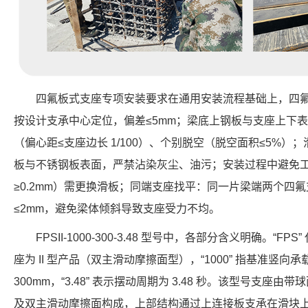
四氟板式支座专项安装要求在通用安装流程基础上，四
按设计支承中心定位，偏差≤5mm；梁底上钢板与支座上下表
（偏心距≤支座边长 1/100）、个别脱空（脱空面积≤5%
板与不锈钢板表面，严禁沾染灰尘、油污；安装过程中避免
≥0.2mm）需更换滑板；同端支座找平：同一片梁端两个四
≤2mm，避免梁体倾斜导致支座受力不均。
FPSII-1000-300-3.48 型号中，各部分含义明确。“FP
座为 II 型产品（双主滑动摩擦面型），“1000” 指基准竖向承载力
300mm，“3.48” 表示摆动周期为 3.48 秒。该型号支
及双主滑动摩擦面构成，上部结构通过上连接板支承在滑块