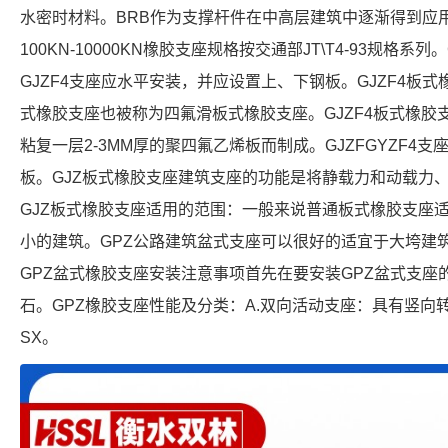
水密时材料。BRB作为支撑杆件在中高层建筑中逐渐得到应
100KN-10000KN橡胶支座规格按交通部JT\T4-93规格
GJZF4支座应水平安装，并应设置上、下钢板。GJZF4板式
式橡胶支座也被称为四氟滑板式橡胶支座。GJZF4板式橡
粘复一层2-3MM厚的聚四氟乙烯板而制成。GJZFGYZF4
板。GJZ板式橡胶支座建筑支座的功能是将静载力和动载力
GJZ板式橡胶支座适用的范围：一般来说普通板式橡胶支座适
小的建筑。GPZ公路建筑盆式支座可以很好的适宜于大垮建
GPZ盆式橡胶支座安装注意事项首先在要安装GPZ盆式支
石。GPZ橡胶支座性能及分类：A.双向活动支座：具有竖向
SX。