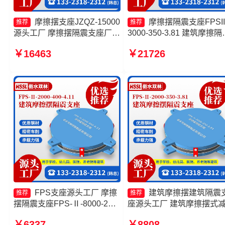
摩擦摆支座JZQZ-15000
摩擦摆隔震支座FPSII
推荐
推荐
源头工厂 摩擦摆隔震支座厂家
3000-350-3.81 建筑摩擦隔
建筑摩擦摆隔振支座 减隔震摩
支座生产厂家一套厂家 摩
￥16463
￥21726
擦摆支座生产厂家
支座FPS-II-15000 摩擦式
支座
FPS支座源头工厂 摩擦
建筑摩擦摆建筑隔震
推荐
推荐
摆隔震支座FPS-Ⅱ-8000-200
座源头工厂 建筑摩擦摆式
摩擦复摆隔震支座生产厂家 摩
震支座厂家 摩擦摆隔震支
￥6337
￥8808